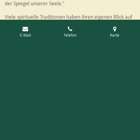
der Spiegel unserer Seele."
Viele spirituelle Traditionen haben ihren eigenen Blick auf
die Bedeutung der Haare.
E-Mail
Telefon
Karte
Denken Sie an Samson, der seine Kraft verlor, als Delilah
ihm das Haar schnitt. Oder an indigene Fährtenleser, die
nach einem militärischen Kurzhaarschnitt ihre intuitive
Wahrnehmung verloren haben sollen. Lange Haare galten
dort als spirituelle Antennen zur Natur und zur
Wahrnehmung.
Ein weiteres Beispiel sind die Red Yao aus Südchina. Ihre
Frauen tragen außergewöhnlich langes Haar, gepflegt mit
Reiswasser. Einmal im Leben wird es vollständig
geschnitten, als Übergang in einen neuen
Lebensabschnitt.